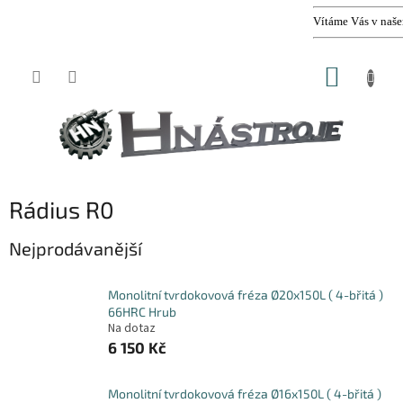
Vítáme Vás v našem E-sh
Přejít
NÁKUP
na
obsah
KOŠÍK
Rádius R0
Nejprodávanější
Monolitní tvrdokovová fréza Ø20x150L ( 4-břitá )
66HRC Hrub
Na dotaz
6 150 Kč
Monolitní tvrdokovová fréza Ø16x150L ( 4-břitá )