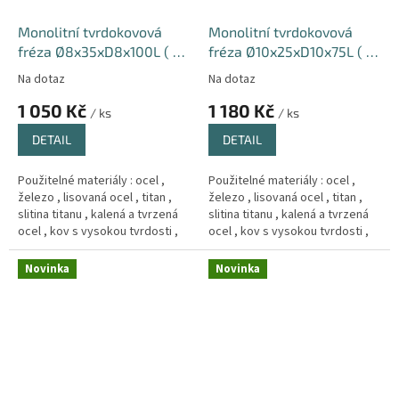
Monolitní tvrdokovová
Monolitní tvrdokovová
fréza Ø8x35xD8x100L ( 4-
fréza Ø10x25xD10x75L ( 4-
břitá ) 66HRC Hrub
břitá ) 66HRC Hrub
Na dotaz
Na dotaz
1 050 Kč
1 180 Kč
/ ks
/ ks
DETAIL
DETAIL
Použitelné materiály : ocel ,
Použitelné materiály : ocel ,
železo , lisovaná ocel , titan ,
železo , lisovaná ocel , titan ,
slitina titanu , kalená a tvrzená
slitina titanu , kalená a tvrzená
ocel , kov s vysokou tvrdosti ,
ocel , kov s vysokou tvrdosti ,
Měd´ , litina .
Měd´ , litina .
Novinka
Novinka