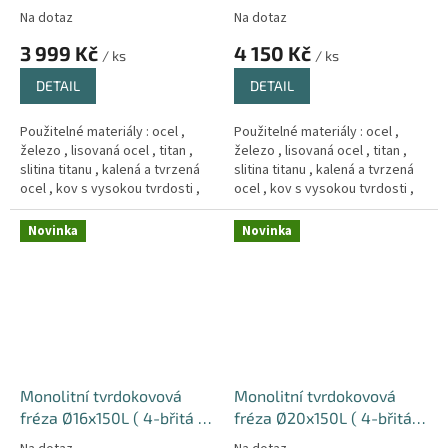
4-břitá ) 66HRC Hrub
66HRC Hrub
Na dotaz
Na dotaz
3 999 Kč
4 150 Kč
/ ks
/ ks
DETAIL
DETAIL
Použitelné materiály : ocel ,
Použitelné materiály : ocel ,
železo , lisovaná ocel , titan ,
železo , lisovaná ocel , titan ,
slitina titanu , kalená a tvrzená
slitina titanu , kalená a tvrzená
ocel , kov s vysokou tvrdosti ,
ocel , kov s vysokou tvrdosti ,
Měd´ , litina .
Měd´ , litina .
Novinka
Novinka
Monolitní tvrdokovová
Monolitní tvrdokovová
fréza Ø16x150L ( 4-břitá )
fréza Ø20x150L ( 4-břitá )
66HRC Hrub
66HRC Hrub