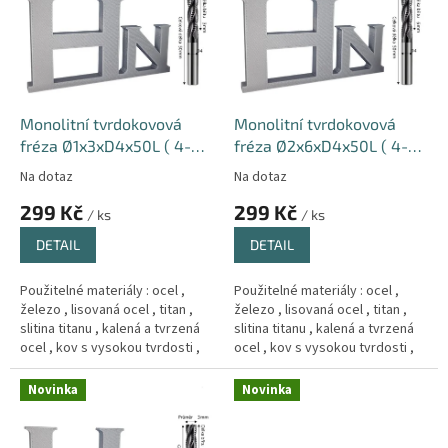
k
i
t
s
ů
p
r
o
d
Monolitní tvrdokovová
Monolitní tvrdokovová
u
fréza Ø1x3xD4x50L ( 4-
fréza Ø2x6xD4x50L ( 4-
k
břitá ) 66HRC Hrub
břitá ) 66HRC Hrub
Na dotaz
Na dotaz
t
299 Kč
299 Kč
ů
/ ks
/ ks
DETAIL
DETAIL
Použitelné materiály : ocel ,
Použitelné materiály : ocel ,
železo , lisovaná ocel , titan ,
železo , lisovaná ocel , titan ,
slitina titanu , kalená a tvrzená
slitina titanu , kalená a tvrzená
ocel , kov s vysokou tvrdosti ,
ocel , kov s vysokou tvrdosti ,
Měd´ , litina .
Měd´ , litina .
Novinka
Novinka