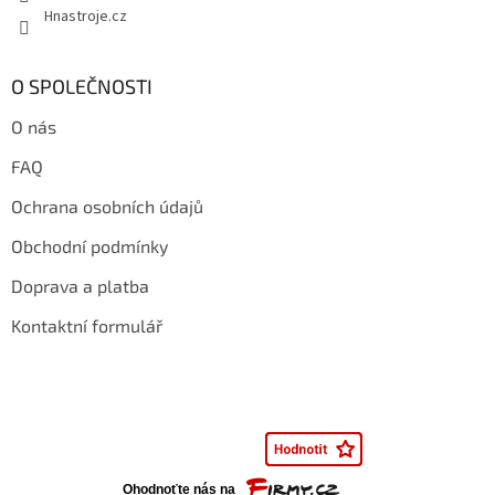
y
Hnastroje.cz
v
ý
p
O SPOLEČNOSTI
i
s
O nás
u
FAQ
Ochrana osobních údajů
Obchodní podmínky
Doprava a platba
Kontaktní formulář