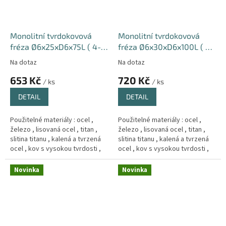
Monolitní tvrdokovová
Monolitní tvrdokovová
fréza Ø6x25xD6x75L ( 4-
fréza Ø6x30xD6x100L ( 4-
břitá ) 66HRC Hrub
břitá ) 66HRC Hrub
Na dotaz
Na dotaz
653 Kč
720 Kč
/ ks
/ ks
DETAIL
DETAIL
Použitelné materiály : ocel ,
Použitelné materiály : ocel ,
železo , lisovaná ocel , titan ,
železo , lisovaná ocel , titan ,
slitina titanu , kalená a tvrzená
slitina titanu , kalená a tvrzená
ocel , kov s vysokou tvrdosti ,
ocel , kov s vysokou tvrdosti ,
Měd´ , litina .
Měd´ , litina .
Novinka
Novinka