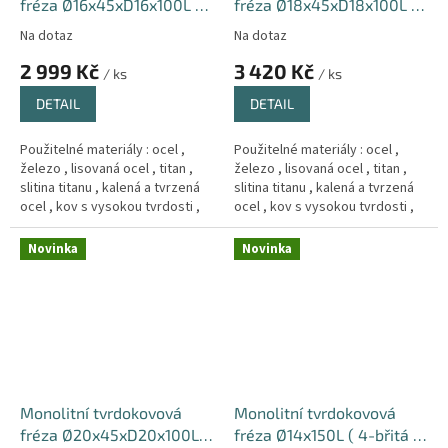
fréza Ø16x45xD16x100L (
fréza Ø18x45xD18x100L (
4-břitá ) 66HRC Hrub
4-břitá ) 66HRC Hrub
Na dotaz
Na dotaz
2 999 Kč
3 420 Kč
/ ks
/ ks
DETAIL
DETAIL
Použitelné materiály : ocel ,
Použitelné materiály : ocel ,
železo , lisovaná ocel , titan ,
železo , lisovaná ocel , titan ,
slitina titanu , kalená a tvrzená
slitina titanu , kalená a tvrzená
ocel , kov s vysokou tvrdosti ,
ocel , kov s vysokou tvrdosti ,
Měd´ , litina .
Měd´ , litina .
Novinka
Novinka
Monolitní tvrdokovová
Monolitní tvrdokovová
fréza Ø20x45xD20x100L (
fréza Ø14x150L ( 4-břitá )