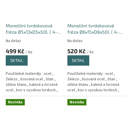
Monolitní tvrdokovová
Monolitní tvrdokovová
fréza Ø5x13xD5x50L ( 4-
fréza Ø6x15xD6x50L ( 4-
břitá ) 66HRC Hrub
břitá ) 66HRC Hrub
Na dotaz
Na dotaz
499 Kč
520 Kč
/ ks
/ ks
DETAIL
DETAIL
Použitelné materiály : ocel ,
Použitelné materiály : ocel ,
železo , lisovaná ocel , titan ,
železo , lisovaná ocel , titan ,
slitina titanu , kalená a tvrzená
slitina titanu , kalená a tvrzená
ocel , kov s vysokou tvrdosti ,
ocel , kov s vysokou tvrdosti ,
Měd´ , litina .
Měd´ , litina .
Novinka
Novinka