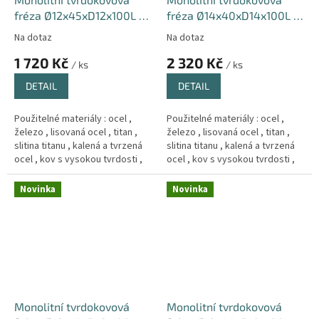
fréza Ø12x45xD12x100L (
fréza Ø14x40xD14x100L (
4-břitá ) 66HRC Hrub
4-břitá ) 66HRC Hrub
Na dotaz
Na dotaz
1 720 Kč
2 320 Kč
/ ks
/ ks
DETAIL
DETAIL
Použitelné materiály : ocel ,
Použitelné materiály : ocel ,
železo , lisovaná ocel , titan ,
železo , lisovaná ocel , titan ,
slitina titanu , kalená a tvrzená
slitina titanu , kalená a tvrzená
ocel , kov s vysokou tvrdosti ,
ocel , kov s vysokou tvrdosti ,
Měd´ , litina .
Měd´ , litina .
Novinka
Novinka
Monolitní tvrdokovová
Monolitní tvrdokovová