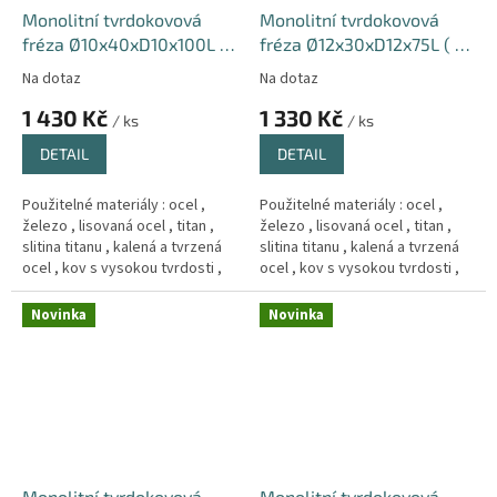
Monolitní tvrdokovová
Monolitní tvrdokovová
fréza Ø10x40xD10x100L (
fréza Ø12x30xD12x75L ( 4-
4-břitá ) 66HRC Hrub
břitá ) 66HRC Hrub
Na dotaz
Na dotaz
1 430 Kč
1 330 Kč
/ ks
/ ks
DETAIL
DETAIL
Použitelné materiály : ocel ,
Použitelné materiály : ocel ,
železo , lisovaná ocel , titan ,
železo , lisovaná ocel , titan ,
slitina titanu , kalená a tvrzená
slitina titanu , kalená a tvrzená
ocel , kov s vysokou tvrdosti ,
ocel , kov s vysokou tvrdosti ,
Měd´ , litina .
Měd´ , litina .
Novinka
Novinka
Monolitní tvrdokovová
Monolitní tvrdokovová