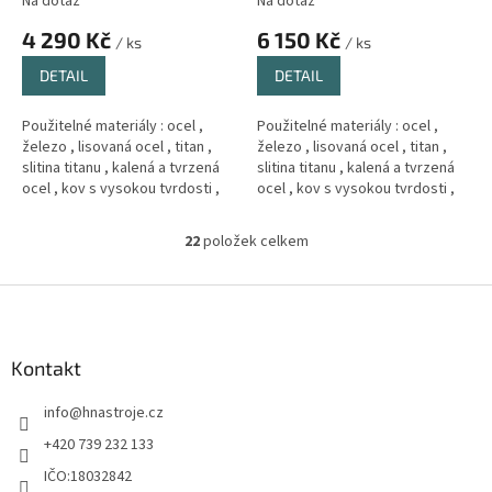
Na dotaz
Na dotaz
4 290 Kč
6 150 Kč
/ ks
/ ks
DETAIL
DETAIL
Použitelné materiály : ocel ,
Použitelné materiály : ocel ,
železo , lisovaná ocel , titan ,
železo , lisovaná ocel , titan ,
slitina titanu , kalená a tvrzená
slitina titanu , kalená a tvrzená
ocel , kov s vysokou tvrdosti ,
ocel , kov s vysokou tvrdosti ,
Měd´ , litina .
Měd´ , litina .
22
položek celkem
O
v
l
Z
á
á
d
p
a
a
Kontakt
c
t
í
info
@
hnastroje.cz
í
p
r
+420 739 232 133
v
IČO:18032842
k