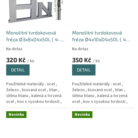
Monolitní tvrdokovová
Monolitní tvrdokovová
fréza Ø3x8xD4x50L ( 4-
fréza Ø4x10xD4x50L ( 4-
břitá ) 66HRC Hrub
břitá ) 66HRC Hrub
Na dotaz
Na dotaz
320 Kč
350 Kč
/ ks
/ ks
DETAIL
DETAIL
Použitelné materiály : ocel ,
Použitelné materiály : ocel ,
železo , lisovaná ocel , titan ,
železo , lisovaná ocel , titan ,
slitina titanu , kalená a tvrzená
slitina titanu , kalená a tvrzená
ocel , kov s vysokou tvrdosti ,
ocel , kov s vysokou tvrdosti ,
Měd´ , litina .
Měd´ , litina .
Novinka
Novinka