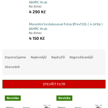
66HRC Hrub
Na dotaz
4 290 Kč
Monolitní tvrdokovová fréza Ø14x150L ( 4-břitá )
66HRC Hrub
Na dotaz
4 150 Kč
Ř
a
Doporučujeme
Nejlevnější
Nejdražší
Nejprodávanější
z
e
Abecedně
n
í
p
OTEVŘÍT FILTR
r
o
V
Novinka
Novinka
d
ý
u
p