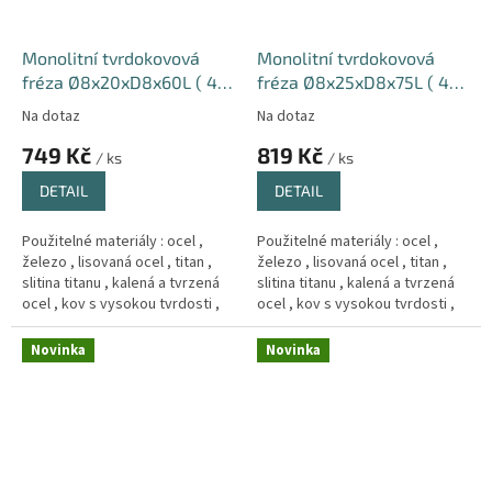
Monolitní tvrdokovová
Monolitní tvrdokovová
fréza Ø8x20xD8x60L ( 4-
fréza Ø8x25xD8x75L ( 4-
břitá ) 66HRC Hrub
břitá ) 66HRC Hrub
Na dotaz
Na dotaz
749 Kč
819 Kč
/ ks
/ ks
DETAIL
DETAIL
Použitelné materiály : ocel ,
Použitelné materiály : ocel ,
železo , lisovaná ocel , titan ,
železo , lisovaná ocel , titan ,
slitina titanu , kalená a tvrzená
slitina titanu , kalená a tvrzená
ocel , kov s vysokou tvrdosti ,
ocel , kov s vysokou tvrdosti ,
Měd´ , litina .
Měd´ , litina .
Novinka
Novinka