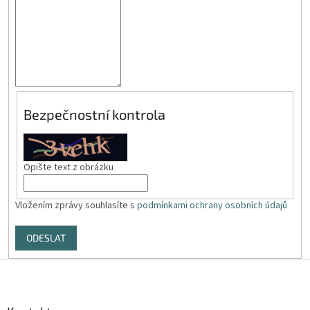
Bezpečnostní kontrola
Opište text z obrázku
Vložením zprávy souhlasíte s
podmínkami ochrany osobních údajů
ODESLAT
Z
á
p