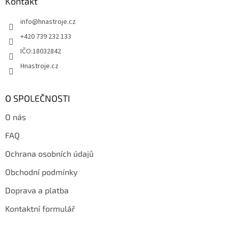
a
Kontakt
t
info
@
hnastroje.cz
í
+420 739 232 133
IČO:18032842
Hnastroje.cz
O SPOLEČNOSTI
O nás
FAQ
Ochrana osobních údajů
Obchodní podmínky
Doprava a platba
Kontaktní formulář