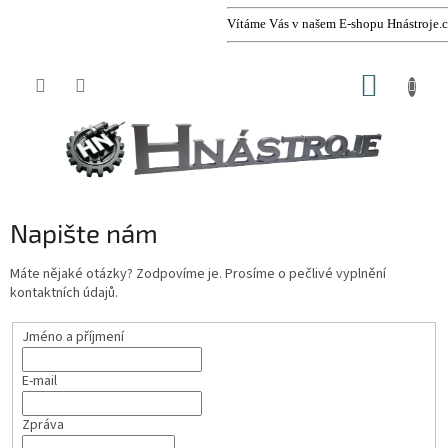
Vítáme Vás v našem E-shopu Hnástroje.cz
Přejít
NÁKUP
na
obsah
KOŠÍK
Napište nám
Máte nějaké otázky? Zodpovíme je. Prosíme o pečlivé vyplnění
kontaktních údajů.
Jméno a příjmení
E-mail
Zpráva