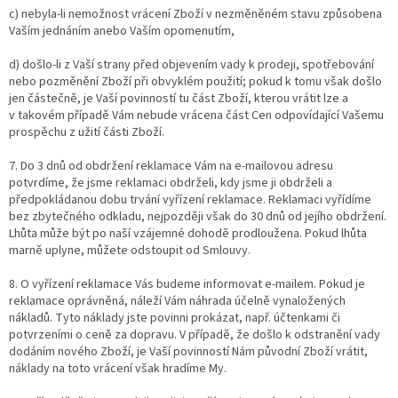
c) nebyla-li nemožnost vrácení Zboží v nezměněném stavu způsobena
Vaším jednáním anebo Vaším opomenutím,
d) došlo-li z Vaší strany před objevením vady k prodeji, spotřebování
nebo pozměnění Zboží při obvyklém použití; pokud k tomu však došlo
jen částečně, je Vaší povinností tu část Zboží, kterou vrátit lze a
v takovém případě Vám nebude vrácena část Cen odpovídající Vašemu
prospěchu z užití části Zboží.
7. Do 3 dnů od obdržení reklamace Vám na e-mailovou adresu
potvrdíme, že jsme reklamaci obdrželi, kdy jsme ji obdrželi a
předpokládanou dobu trvání vyřízení reklamace. Reklamaci vyřídíme
bez zbytečného odkladu, nejpozději však do 30 dnů od jejího obdržení.
Lhůta může být po naší vzájemné dohodě prodloužena. Pokud lhůta
marně uplyne, můžete odstoupit od Smlouvy.
8. O vyřízení reklamace Vás budeme informovat e-mailem. Pokud je
reklamace oprávněná, náleží Vám náhrada účelně vynaložených
nákladů. Tyto náklady jste povinni prokázat, např. účtenkami či
potvrzeními o ceně za dopravu. V případě, že došlo k odstranění vady
dodáním nového Zboží, je Vaší povinností Nám původní Zboží vrátit,
náklady na toto vrácení však hradíme My.