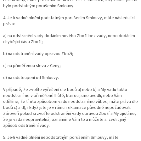
bylo podstatným porušením Smlouvy.
4. Je-li vadné plnění podstatným porušením Smlouvy, máte následující
práva:
a) na odstranění vady dodáním nového Zboží bez vady, nebo dodáním
chybějící části Zboží;
b) na odstranění vady opravou Zboží;
c) na přiměřenou slevu z Ceny;
d) na odstoupení od Smlouvy.
V případě, že zvolíte vyřešení dle bodů a) nebo b) a My vadu takto
neodstraníme v přiměřené lhůtě, kterou jsme uvedli, nebo Vám
sdělíme, že tímto způsobem vadu neodstraníme vůbec, máte práva dle
bodů c) a d), i když jste je v rámci reklamace původně nepožadovali.
Zároveň pokud si zvolíte odstranění vady opravou Zboží a My zjistíme,
že je vada neopravitelná, oznámíme Vám to a můžete si zvolit jiný
způsob odstranění vady.
5. Je-li vadné plnění nepodstatným porušením Smlouvy, máte