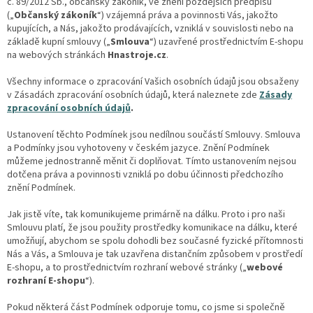
č. 89/2012 Sb., občanský zákoník, ve znění pozdějších předpisů
(„
Občanský zákoník
“) vzájemná práva a povinnosti Vás, jakožto
kupujících, a Nás, jakožto prodávajících, vzniklá v souvislosti nebo na
základě kupní smlouvy („
Smlouva
“) uzavřené prostřednictvím E-shopu
na webových stránkách
Hnastroje.cz
.
Všechny informace o zpracování Vašich osobních údajů jsou obsaženy
v Zásadách zpracování osobních údajů, která naleznete zde
Zásady
zpracování osobních údajů
.
Ustanovení těchto Podmínek jsou nedílnou součástí Smlouvy. Smlouva
a Podmínky jsou vyhotoveny v českém jazyce. Znění Podmínek
můžeme jednostranně měnit či doplňovat. Tímto ustanovením nejsou
dotčena práva a povinnosti vzniklá po dobu účinnosti předchozího
znění Podmínek.
Jak jistě víte, tak komunikujeme primárně na dálku. Proto i pro naši
Smlouvu platí, že jsou použity prostředky komunikace na dálku, které
umožňují, abychom se spolu dohodli bez současné fyzické přítomnosti
Nás a Vás, a Smlouva je tak uzavřena distančním způsobem v prostředí
E-shopu, a to prostřednictvím rozhraní webové stránky („
webové
rozhraní E-shopu
“).
Pokud některá část Podmínek odporuje tomu, co jsme si společně