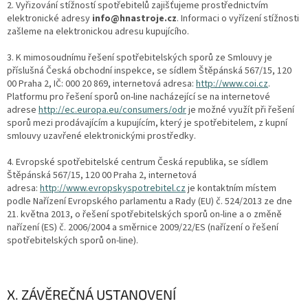
2. Vyřizování stížností spotřebitelů zajišťujeme prostřednictvím
elektronické adresy
info@hnastroje.cz
. Informaci o vyřízení stížnosti
zašleme na elektronickou adresu kupujícího.
3. K mimosoudnímu řešení spotřebitelských sporů ze Smlouvy je
příslušná Česká obchodní inspekce, se sídlem Štěpánská 567/15, 120
00 Praha 2, IČ: 000 20 869, internetová adresa:
http://www.coi.cz
.
Platformu pro řešení sporů on-line nacházející se na internetové
adrese
http://ec.europa.eu/consumers/odr
je možné využít při řešení
sporů mezi prodávajícím a kupujícím, který je spotřebitelem, z kupní
smlouvy uzavřené elektronickými prostředky.
4. Evropské spotřebitelské centrum Česká republika, se sídlem
Štěpánská 567/15, 120 00 Praha 2, internetová
adresa:
http://www.evropskyspotrebitel.cz
je kontaktním místem
podle Nařízení Evropského parlamentu a Rady (EU) č. 524/2013 ze dne
21. května 2013, o řešení spotřebitelských sporů on-line a o změně
nařízení (ES) č. 2006/2004 a směrnice 2009/22/ES (nařízení o řešení
spotřebitelských sporů on-line).
X. ZÁVĚREČNÁ USTANOVENÍ