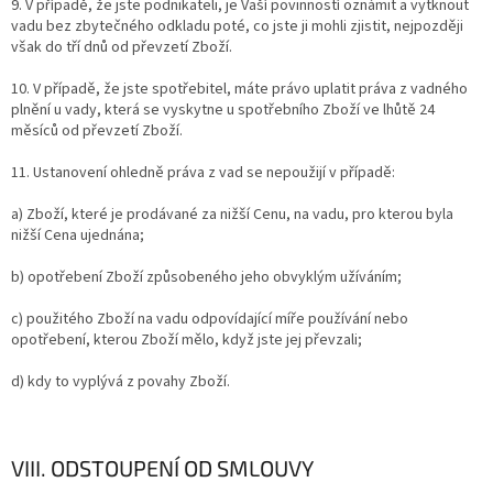
9. V případě, že jste podnikateli, je Vaší povinností oznámit a vytknout
vadu bez zbytečného odkladu poté, co jste ji mohli zjistit, nejpozději
však do tří dnů od převzetí Zboží.
10. V případě, že jste spotřebitel, máte právo uplatit práva z vadného
plnění u vady, která se vyskytne u spotřebního Zboží ve lhůtě 24
měsíců od převzetí Zboží.
11. Ustanovení ohledně práva z vad se nepoužijí v případě:
a) Zboží, které je prodávané za nižší Cenu, na vadu, pro kterou byla
nižší Cena ujednána;
b) opotřebení Zboží způsobeného jeho obvyklým užíváním;
c) použitého Zboží na vadu odpovídající míře používání nebo
opotřebení, kterou Zboží mělo, když jste jej převzali;
d) kdy to vyplývá z povahy Zboží.
VIII. ODSTOUPENÍ OD SMLOUVY