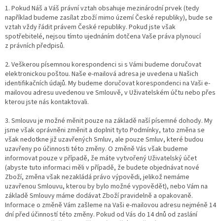
1. Pokud Náš a Váš právní vztah obsahuje mezinárodní prvek (tedy
například budeme zasílat zboží mimo území České republiky), bude se
vztah vždy řádit právem České republiky. Pokud jste však
spotřebitelé, nejsou tímto ujednáním dotčena Vaše práva plynoucí
z právních předpisů.
2. Veškerou písemnou korespondenci si s Vámi budeme doručovat
elektronickou poštou. Naše e-mailová adresa je uvedena u Našich
identifikačních údajů. My budeme doručovat korespondenci na Vaši e-
mailovou adresu uvedenou ve Smlouvě, v Uživatelském účtu nebo přes
kterou jste nás kontaktovali.
3. Smlouvu je možné měnit pouze na základě naší písemné dohody. My
jsme však oprávněni změnit a doplnit tyto Podmínky, tato změna se
však nedotkne již uzavřených Smluv, ale pouze Smluv, které budou
uzavřeny po účinnosti této změny. O změně Vás však budeme
informovat pouze v případě, že máte vytvořený Uživatelský účet
(abyste tuto informaci měli v případě, že budete objednávat nové
Zboží, změna však nezakládá právo výpovědi, jelikož nemáme
uzavřenou Smlouvu, kterou by bylo možné vypovědět), nebo Vám na
základě Smlouvy máme dodávat Zboží pravidelně a opakovaně.
Informace o změně Vám zašleme na Vaši e-mailovou adresu nejméně 14
dní před účinností této změny. Pokud od Vás do 14 dnů od zaslání