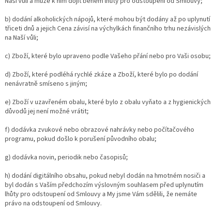
Naší vůli a může k nim dojít během lhůty pro odstoupení od Smlouvy;
b) dodání alkoholických nápojů, které mohou být dodány až po uplynutí
třiceti dnů a jejich Cena závisí na výchylkách finančního trhu nezávislých
na Naší vůli;
c) Zboží, které bylo upraveno podle Vašeho přání nebo pro Vaši osobu;
d) Zboží, které podléhá rychlé zkáze a Zboží, které bylo po dodání
nenávratně smíseno s jiným;
e) Zboží v uzavřeném obalu, které bylo z obalu vyňato a z hygienických
důvodů jej není možné vrátit;
f) dodávka zvukové nebo obrazové nahrávky nebo počítačového
programu, pokud došlo k porušení původního obalu;
g) dodávka novin, periodik nebo časopisů;
h) dodání digitálního obsahu, pokud nebyl dodán na hmotném nosiči a
byl dodán s Vaším předchozím výslovným souhlasem před uplynutím
lhůty pro odstoupení od Smlouvy a My jsme Vám sdělili, že nemáte
právo na odstoupení od Smlouvy.