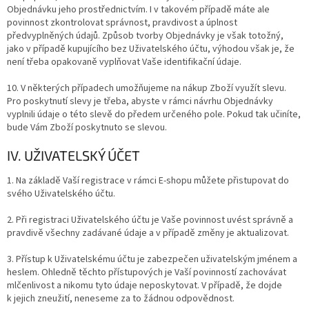
Objednávku jeho prostřednictvím. I v takovém případě máte ale
povinnost zkontrolovat správnost, pravdivost a úplnost
předvyplněných údajů. Způsob tvorby Objednávky je však totožný,
jako v případě kupujícího bez Uživatelského účtu, výhodou však je, že
není třeba opakovaně vyplňovat Vaše identifikační údaje.
10. V některých případech umožňujeme na nákup Zboží využít slevu.
Pro poskytnutí slevy je třeba, abyste v rámci návrhu Objednávky
vyplnili údaje o této slevě do předem určeného pole. Pokud tak učiníte,
bude Vám Zboží poskytnuto se slevou.
IV. UŽIVATELSKÝ ÚČET
1. Na základě Vaší registrace v rámci E-shopu můžete přistupovat do
svého Uživatelského účtu.
2. Při registraci Uživatelského účtu je Vaše povinnost uvést správně a
pravdivě všechny zadávané údaje a v případě změny je aktualizovat.
3. Přístup k Uživatelskému účtu je zabezpečen uživatelským jménem a
heslem. Ohledně těchto přístupových je Vaší povinností zachovávat
mlčenlivost a nikomu tyto údaje neposkytovat. V případě, že dojde
k jejich zneužití, neneseme za to žádnou odpovědnost.