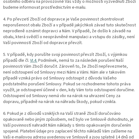
osobního odběru na provozovně Vás vždy o možnosti vyzvednutí Zboží
budeme informovat prostřednictvím e-mailu.
4.
Po převzetí Zboží od dopravce je Vaše povinnost zkontrolovat
neporušenost obalu Zboží a v případě jakýchkoli závad tuto skutečnost
neprodleně oznámit dopravci a Nám. V případě, že došlo k závadě na
obalu, která svědčí o neoprávněné manipulaci a vstupu do zásilky, není
Vaší povinností Zboží od dopravce převzít.
5. V případě, kdy porušíte svoji povinnost převzít Zboží, s výjimkou
případů dle čl.
VI.
4.
Podmínek, nemá to za následek porušení Naší
povinnosti Vám Zboží doručit. Zároveň to, že Zboží nepřevezmete,
není odstoupení od Smlouvy mezi Námi a Vámi. Nám ale v takovém
případě vzniká právo od Smlouvy odstoupit z důvodu Vašeho
podstatného porušení Smlouvy. Pokud se rozhodneme tohoto práva
využít, je odstoupení účinné v den, kdy Vám toto odstoupení doručíme.
Odstoupení od Smlouvy nemá vliv na nárok na uhrazení Ceny za
dopravu, případně na nárok na náhradu škody, pokud vznikla.
6. Pokud je z důvodů vzniklých na Vaší straně Zboží doručováno
opakovaně nebo jiným způsobem, než bylo ve Smlouvě dohodnuto, je
Vaší povinností nahradit Nám náklady s tímto opakovaným doručením
spojené. Platební údaje pro zaplacení těchto nákladů Vám zašleme na
Vaši e-mailovou adresu uvedenou ve Smlouvě a jsou splatné 14 dnů od