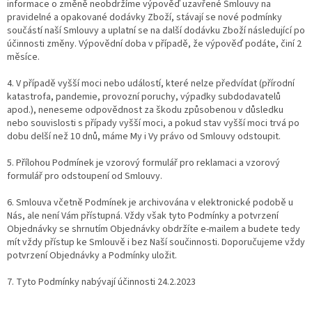
informace o změně neobdržíme výpověď uzavřené Smlouvy na
pravidelné a opakované dodávky Zboží, stávají se nové podmínky
součástí naší Smlouvy a uplatní se na další dodávku Zboží následující po
účinnosti změny. Výpovědní doba v případě, že výpověď podáte, činí 2
měsíce.
4. V případě vyšší moci nebo událostí, které nelze předvídat (přírodní
katastrofa, pandemie, provozní poruchy, výpadky subdodavatelů
apod.), neneseme odpovědnost za škodu způsobenou v důsledku
nebo souvislosti s případy vyšší moci, a pokud stav vyšší moci trvá po
dobu delší než 10 dnů, máme My i Vy právo od Smlouvy odstoupit.
5. Přílohou Podmínek je vzorový formulář pro reklamaci a vzorový
formulář pro odstoupení od Smlouvy.
6. Smlouva včetně Podmínek je archivována v elektronické podobě u
Nás, ale není Vám přístupná. Vždy však tyto Podmínky a potvrzení
Objednávky se shrnutím Objednávky obdržíte e-mailem a budete tedy
mít vždy přístup ke Smlouvě i bez Naší součinnosti. Doporučujeme vždy
potvrzení Objednávky a Podmínky uložit.
7. Tyto Podmínky nabývají účinnosti 24.2.2023