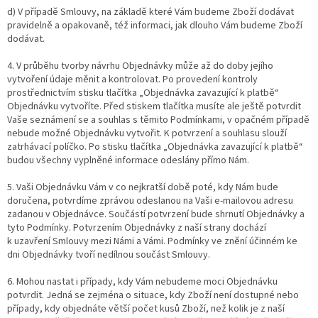
d) V případě Smlouvy, na základě které Vám budeme Zboží dodávat
pravidelně a opakovaně, též informaci, jak dlouho Vám budeme Zboží
dodávat.
4. V průběhu tvorby návrhu Objednávky může až do doby jejího
vytvoření údaje měnit a kontrolovat. Po provedení kontroly
prostřednictvím stisku tlačítka „Objednávka zavazující k platbě“
Objednávku vytvoříte. Před stiskem tlačítka musíte ale ještě potvrdit
Vaše seznámení se a souhlas s těmito Podmínkami, v opačném případě
nebude možné Objednávku vytvořit. K potvrzení a souhlasu slouží
zatrhávací políčko. Po stisku tlačítka „Objednávka zavazující k platbě“
budou všechny vyplněné informace odeslány přímo Nám.
5. Vaši Objednávku Vám v co nejkratší době poté, kdy Nám bude
doručena, potvrdíme zprávou odeslanou na Vaši e-mailovou adresu
zadanou v Objednávce. Součástí potvrzení bude shrnutí Objednávky a
tyto Podmínky. Potvrzením Objednávky z naší strany dochází
k uzavření Smlouvy mezi Námi a Vámi. Podmínky ve znění účinném ke
dni Objednávky tvoří nedílnou součást Smlouvy.
6. Mohou nastat i případy, kdy Vám nebudeme moci Objednávku
potvrdit. Jedná se zejména o situace, kdy Zboží není dostupné nebo
případy, kdy objednáte větší počet kusů Zboží, než kolik je z naší