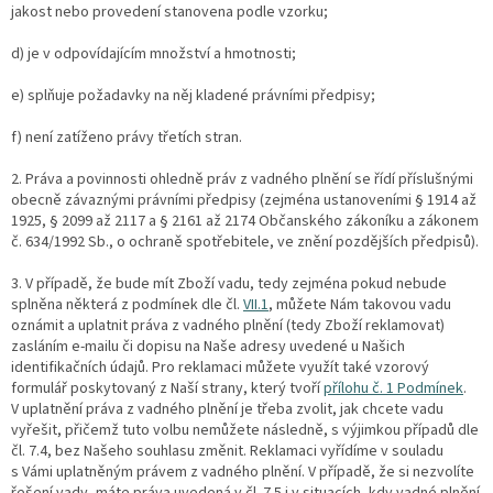
jakost nebo provedení stanovena podle vzorku;
d) je v odpovídajícím množství a hmotnosti;
e) splňuje požadavky na něj kladené právními předpisy;
f) není zatíženo právy třetích stran.
2. Práva a povinnosti ohledně práv z vadného plnění se řídí příslušnými
obecně závaznými právními předpisy (zejména ustanoveními § 1914 až
1925, § 2099 až 2117 a § 2161 až 2174 Občanského zákoníku a zákonem
č. 634/1992 Sb., o ochraně spotřebitele, ve znění pozdějších předpisů).
3. V případě, že bude mít Zboží vadu, tedy zejména pokud nebude
splněna některá z podmínek dle čl.
VII.1
, můžete Nám takovou vadu
oznámit a uplatnit práva z vadného plnění (tedy Zboží reklamovat)
zasláním e-mailu či dopisu na Naše adresy uvedené u Našich
identifikačních údajů. Pro reklamaci můžete využít také vzorový
formulář poskytovaný z Naší strany, který tvoří
přílohu č. 1 Podmínek
.
V uplatnění práva z vadného plnění je třeba zvolit, jak chcete vadu
vyřešit, přičemž tuto volbu nemůžete následně, s výjimkou případů dle
čl. 7.4, bez Našeho souhlasu změnit. Reklamaci vyřídíme v souladu
s Vámi uplatněným právem z vadného plnění. V případě, že si nezvolíte
řešení vady, máte práva uvedená v čl. 7.5 i v situacích, kdy vadné plnění