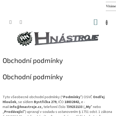
Vítáme Vás v našem 
Přejít
NÁKUP
na
obsah
KOŠÍK
Obchodní podmínky
Obchodní podmínky
Tyto všeobecné obchodní podmínky (“
Podmínky
”) OSVČ
Ondřej
Hloušek
, se sídlem
Bystřička 279
, IČO
18032842
,
e
-
mail
info@hnastroje.cz
,
telefonní číslo
739232133
(„
My
” nebo
„
Prodávající
”) upravují v souladu s ustanovením § 1751 odst. 1 zákona