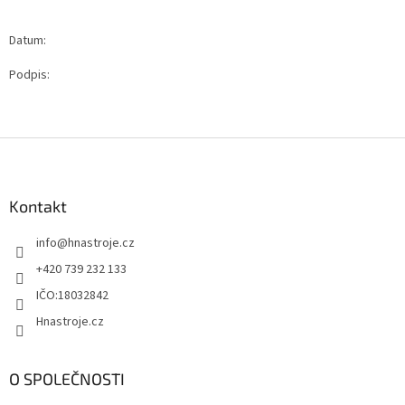
Datum:
Podpis:
Z
á
p
a
Kontakt
t
info
@
hnastroje.cz
í
+420 739 232 133
IČO:18032842
Hnastroje.cz
O SPOLEČNOSTI