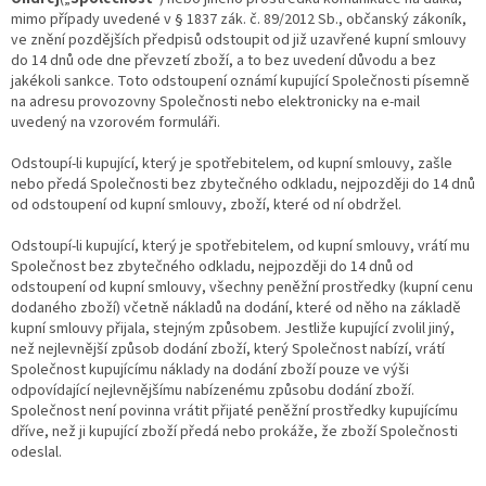
mimo případy uvedené v § 1837 zák. č. 89/2012 Sb., občanský zákoník,
ve znění pozdějších předpisů odstoupit od již uzavřené kupní smlouvy
do 14 dnů ode dne převzetí zboží, a to bez uvedení důvodu a bez
jakékoli sankce. Toto odstoupení oznámí kupující Společnosti písemně
na adresu provozovny Společnosti nebo elektronicky na e-mail
uvedený na vzorovém formuláři.
Odstoupí-li kupující, který je spotřebitelem, od kupní smlouvy, zašle
nebo předá Společnosti bez zbytečného odkladu, nejpozději do 14 dnů
od odstoupení od kupní smlouvy, zboží, které od ní obdržel.
Odstoupí-li kupující, který je spotřebitelem, od kupní smlouvy, vrátí mu
Společnost bez zbytečného odkladu, nejpozději do 14 dnů od
odstoupení od kupní smlouvy, všechny peněžní prostředky (kupní cenu
dodaného zboží) včetně nákladů na dodání, které od něho na základě
kupní smlouvy přijala, stejným způsobem. Jestliže kupující zvolil jiný,
než nejlevnější způsob dodání zboží, který Společnost nabízí, vrátí
Společnost kupujícímu náklady na dodání zboží pouze ve výši
odpovídající nejlevnějšímu nabízenému způsobu dodání zboží.
Společnost není povinna vrátit přijaté peněžní prostředky kupujícímu
dříve, než ji kupující zboží předá nebo prokáže, že zboží Společnosti
odeslal.