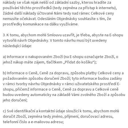
náklady se však nijak neliší od základní sazby, kterou hradíte za
používání těchto prostředků (tedy zejména za přístup k internetu),
žádné další náklady účtované Námi tedy nad rámec Celkové ceny
nemusíte očekávat. Odesláním Objednávky souhlasíte s tím, že
prostředky komunikace na dálku využíváme.
3. K tomu, abychom mohli Smlouvu uzavřít, je třeba, abyste na E-shopu
vytvořili návrh Objednávky. V tomto návrhu musí být uvedeny
následující údaje:
a) Informace o nakupovaném Zboží (na E-shopu označujete Zboží, o
jehož nákup máte zájem, tlačítkem „Přidat do košíku“);
b) Informace o Ceně, Ceně za dopravu, způsobu platby Celkové ceny a
požadovaném způsobu doručení Zboží; tyto informace budou zadány
v rámci tvorby návrhu Objednávky v rámci uživatelského prostředí E-
shopu, přičemž informace o Ceně, Ceně za dopravu a Celkové ceně
budou uvedeny automaticky na základě Vámi zvolného Zboží a způsobu
jeho doručení;
c) Své identifikační a kontaktní údaje sloužící k tomu, abychom mohli
doručit Zboží, zejména tedy jméno, příjmení, doručovací adresu,
telefonní číslo a e-mailovou adresu;