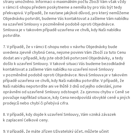
strany umožněno. Informaci o maximálním počtu Zboží Vám však vždy
v rámci E-shopu předem poskytneme a neměla by pro Vás být tedy
překvapivá. V případě, že nastane jakýkoli důvod, pro který nemůžeme
Objednávku potvrdit, budeme Vás kontaktovat a zašleme Vám nabídku
na uzavření Smlouvy v pozměněné podobě oproti Objednávce.
Smlouva je v takovém případě uzavřena ve chvíli, kdy Naši nabídku
potvrdíte.
7. V případě, že v rámci E-shopu nebo v návrhu Objednávky bude
uvedena zjevně chybná Cena, nejsme povinni Vám Zboží za tuto Cenu
dodat ani v případě, kdy jste obdrželi potvrzení Objednávky, a tedy
došlo k uzavření Smlouvy. V takové situaci Vás budeme bezodkladně
kontaktovat a zašleme Vám nabídku na uzavření nové Smlouvy
v pozměněné podobě oproti Objednávce. Nová Smlouva je v takovém
případě uzavřena ve chvíli, kdy Naši nabídku potvrdíte. V případě, že
Naši nabídku nepotvrdíte ani ve lhůtě 3 dnů od jejího odeslání, jsme
oprávněni od uzavřené Smlouvy odstoupit. Za zjevnou chybu v Ceně se
považuje například situace, kdy Cena neodpovídá obvyklé ceně u jiných
prodejců nebo chybí či přebývá cifra.
8. V případě, kdy dojde k uzavření Smlouvy, Vám vzniká závazek
k zaplacení Celkové ceny.
9. V případě, že máte zřízen Uživatelský účet, můžete učinit