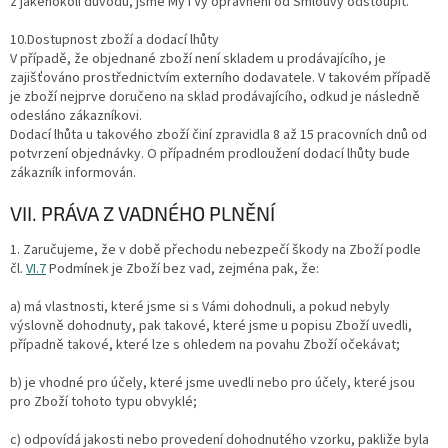
z jakéhokoli důvodu, jsme My i Vy oprávněni od Smlouvy odstoupit.
10.Dostupnost zboží a dodací lhůty
V případě, že objednané zboží není skladem u prodávajícího, je
zajišťováno prostřednictvím externího dodavatele. V takovém případě
je zboží nejprve doručeno na sklad prodávajícího, odkud je následně
odesláno zákazníkovi.
Dodací lhůta u takového zboží činí zpravidla 8 až 15 pracovních dnů od
potvrzení objednávky. O případném prodloužení dodací lhůty bude
zákazník informován.
VII. PRÁVA Z VADNÉHO PLNĚNÍ
1.
Zaručujeme, že v době přechodu nebezpečí škody na Zboží podle
čl.
VI.
7
Podmínek je Zboží bez vad, zejména pak, že:
a) má vlastnosti, které jsme si s Vámi dohodnuli, a pokud nebyly
výslovně dohodnuty, pak takové, které jsme u popisu Zboží uvedli,
případně takové, které lze s ohledem na povahu Zboží očekávat;
b) je vhodné pro účely, které jsme uvedli nebo pro účely, které jsou
pro Zboží tohoto typu obvyklé;
c) odpovídá jakosti nebo provedení dohodnutého vzorku, pakliže byla