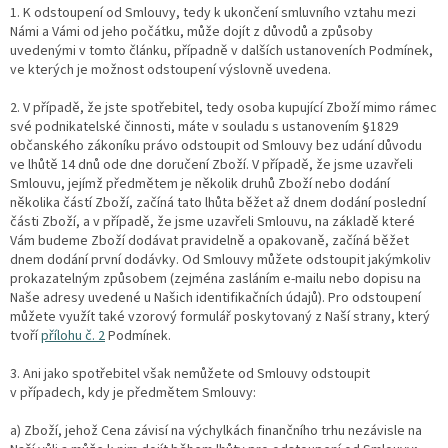
1. K odstoupení od Smlouvy, tedy k ukončení smluvního vztahu mezi
Námi a Vámi od jeho počátku, může dojít z důvodů a způsoby
uvedenými v tomto článku, případně v dalších ustanoveních Podmínek,
ve kterých je možnost odstoupení výslovně uvedena.
2.
V případě, že jste spotřebitel, tedy osoba kupující Zboží mimo rámec
své podnikatelské činnosti, máte v souladu s ustanovením §1829
občanského zákoníku právo odstoupit od Smlouvy bez udání důvodu
ve lhůtě 14 dnů ode dne doručení Zboží. V případě, že jsme uzavřeli
Smlouvu, jejímž předmětem je několik druhů Zboží nebo dodání
několika částí Zboží, začíná tato lhůta běžet až dnem dodání poslední
části Zboží, a v případě, že jsme uzavřeli Smlouvu, na základě které
Vám budeme Zboží dodávat pravidelně a opakovaně, začíná běžet
dnem dodání první dodávky. Od Smlouvy můžete odstoupit jakýmkoliv
prokazatelným způsobem (zejména zasláním e-mailu nebo dopisu na
Naše adresy uvedené u Našich identifikačních údajů). Pro odstoupení
můžete využít také vzorový formulář poskytovaný z Naší strany, který
tvoří
přílohu č. 2
Podmínek.
3. Ani jako spotřebitel však nemůžete od Smlouvy odstoupit
v případech, kdy je předmětem Smlouvy:
a) Zboží, jehož Cena závisí na výchylkách finančního trhu nezávisle na