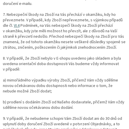
doručení e-mailu.
7.
Nebezpeční škody na Zboží na Vás přechází v okamžiku, kdy ho
převezmete. V případě, kdy Zboží nepřevezmete, s výjimkou případů
dle čl.
VI.
4
Podmínek, na Vás nebezpečí škody na Zboží přechází
v okamžiku, kdy jste měli možnost ho převzít, ale z důvodů na Vaší
straně k převzetí nedošlo. Přechod nebezpečí škody na Zboží pro Vás
znamená, že od tohoto okamžiku nesete veškeré důsledky spojené se
ztrátou, zničením, poškozením či jakýmkoli znehodnocením Zboží.
8. V případě, že Zboží nebylo v E-shopu uvedeno jako skladem a byla
uvedena orientační doba dostupnosti Vás budeme vždy informovat
v případě:
a) mimořádného výpadku výroby Zboží, přičemž Vám vždy sdělíme
novou očekávanou dobu dostupnosti nebo informace o tom, že
nebude možné Zboží dodat;
b) prodlení s dodáním Zboží od Našeho dodavatele, přičemž Vám vždy
sdělíme novou očekávanou dobu dodání.
9.
V případě, že nebudeme schopni Vám Zboží dodat ani do 30 dnů od
uplynutí doby doručení Zboží uvedené v potvrzení Objednávky, a to