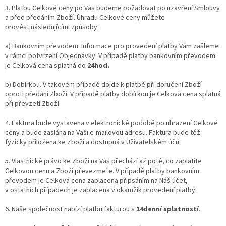
3. Platbu Celkové ceny po Vás budeme požadovat po uzavření Smlouvy
a před předáním Zboží. Úhradu Celkové ceny můžete
provést
následujícími
způsoby:
a) Bankovním převodem. Informace pro provedení platby Vám zašleme
v rámci potvrzení Objednávky. V případě platby bankovním převodem
je Celková cena splatná do
24hod.
b) Dobírkou.
V takovém případě dojde k platbě při doručení Zboží
oproti předání Zboží. V případě platby dobírkou je Celková cena splatná
při převzetí Zboží.
4. Faktura bude vystavena v elektronické podobě po uhrazení Celkové
ceny a bude zaslána na Vaši e-mailovou adresu. Faktura bude též
fyzicky přiložena ke Zboží a dostupná v Uživatelském úču.
5. Vlastnické právo ke Zboží na Vás přechází až poté, co zaplatíte
Celkovou cenu a Zboží převezmete. V případě platby bankovním
převodem je Celková cena zaplacena připsáním na Náš účet,
v ostatních případech je zaplacena v okamžik provedení platby.
6.
Naše společnost nabízí platbu fakturou s
14denní splatností
.