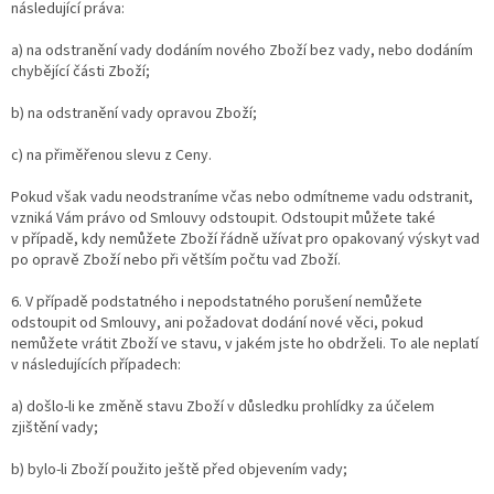
následující práva:
a) na odstranění vady dodáním nového Zboží bez vady, nebo dodáním
chybějící části Zboží;
b) na odstranění vady opravou Zboží;
c) na přiměřenou slevu z Ceny.
Pokud však vadu neodstraníme včas nebo odmítneme vadu odstranit,
vzniká Vám právo od Smlouvy odstoupit. Odstoupit můžete také
v případě, kdy nemůžete Zboží řádně užívat pro opakovaný výskyt vad
po opravě Zboží nebo při větším počtu vad Zboží.
6. V případě podstatného i nepodstatného porušení nemůžete
odstoupit od Smlouvy, ani požadovat dodání nové věci, pokud
nemůžete vrátit Zboží ve stavu, v jakém jste ho obdrželi. To ale neplatí
v následujících případech:
a) došlo-li ke změně stavu Zboží v důsledku prohlídky za účelem
zjištění vady;
b) bylo-li Zboží použito ještě před objevením vady;