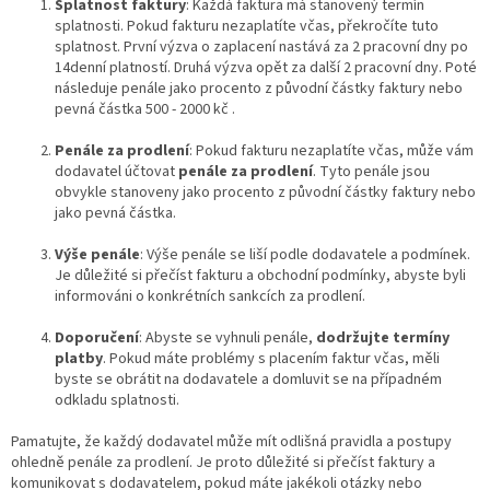
Splatnost faktury
: Každá faktura má stanovený termín
splatnosti. Pokud fakturu nezaplatíte včas, překročíte tuto
splatnost. První výzva o zaplacení nastává za 2 pracovní dny po
14denní platností. Druhá výzva opět za další 2 pracovní dny. Poté
následuje penále jako procento z původní částky faktury nebo
pevná částka 500 - 2000 kč .
Penále za prodlení
: Pokud fakturu nezaplatíte včas, může vám
dodavatel účtovat
penále za prodlení
. Tyto penále jsou
obvykle stanoveny jako procento z původní částky faktury nebo
jako pevná částka.
Výše penále
: Výše penále se liší podle dodavatele a podmínek.
Je důležité si přečíst fakturu a obchodní podmínky, abyste byli
informováni o konkrétních sankcích za prodlení.
Doporučení
: Abyste se vyhnuli penále,
dodržujte termíny
platby
. Pokud máte problémy s placením faktur včas, měli
byste se obrátit na dodavatele a domluvit se na případném
odkladu splatnosti.
Pamatujte, že každý dodavatel může mít odlišná pravidla a postupy
ohledně penále za prodlení. Je proto důležité si přečíst faktury a
komunikovat s dodavatelem, pokud máte jakékoli otázky nebo