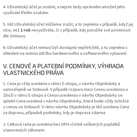
4. Uživatelský účet je osobní, a nejste tedy oprávněni umožnit jeho
využívání třetím osobám.
5. Váš Uživatelský účet můžeme zrušit, a to zejména v případě, když jej
více, než
1 rok
nevyužíváte, či v případě, kdy porušíte své povinnosti
dle Smlouvy.
6. Uživatelský účet nemusí být dostupný nepřetržitě, a to zejména s
ohledem na nutnou údržbu hardwarového a softwarového vybavení.
V. CENOVÉ A PLATEBNÍ PODMÍNKY, VÝHRADA
VLASTNICKÉHO PRÁVA
1. Cena je vždy uvedena v rámci E-shopu, v návrhu Objednávky a
samozřejmě ve Smlouvě. V případě rozporu mezi Cenou uvedenou u
Zboží v rámci E-shopu a Cenou uvedenou v návrhu Objednávky se
uplatní Cena uvedená v návrhu Objednávky, která bude vždy totožná
s cenou ve Smlouvě. V rámci návrhu Objednávky je též uvedena Cena
za dopravu, případně podmínky, kdy je doprava zdarma.
2. Celková cena je uvedena bez DPH včetně veškerých poplatků
stanovených zákonem.