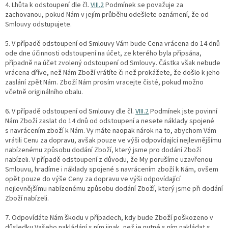
4. Lhůta k odstoupení dle čl.
VIII.2
Podmínek se považuje za
zachovanou, pokud Nám v jejím průběhu odešlete oznámení, že od
Smlouvy odstupujete.
5. V případě odstoupení od Smlouvy Vám bude Cena vrácena do 14 dnů
ode dne účinnosti odstoupení na účet, ze kterého byla připsána,
případně na účet zvolený odstoupení od Smlouvy. Částka však nebude
vrácena dříve, než Nám Zboží vrátíte či než prokážete, že došlo k jeho
zaslání zpět Nám. Zboží Nám prosím vracejte čisté, pokud možno
včetně originálního obalu.
6. V případě odstoupení od Smlouvy dle čl.
VIII.2
Podmínek jste povinní
Nám Zboží zaslat do 14 dnů od odstoupení a nesete náklady spojené
s navrácením zboží k Nám. Vy máte naopak nárok na to, abychom Vám
vrátili Cenu za dopravu, avšak pouze ve výši
odpovídající nejlevnějšímu
nabízenému způsobu dodání Zboží, který jsme pro dodání Zboží
nabízeli. V případě odstoupení z důvodu, že My porušíme uzavřenou
Smlouvu, hradíme i náklady spojené s navrácením zboží k Nám, ovšem
opět pouze do výše Ceny za dopravu ve výši
odpovídající
nejlevnějšímu nabízenému způsobu dodání Zboží, který jsme při dodání
Zboží nabízeli.
7. Odpovídáte Nám škodu v případech, kdy bude Zboží poškozeno v
důsledku Vašeho nakládání s ním jinak, než je nutné s ním nakládat s