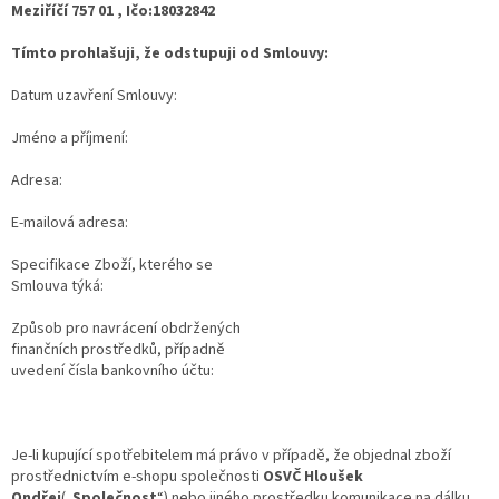
Meziříčí 757 01 , Ičo:18032842
Tímto prohlašuji, že odstupuji od Smlouvy:
Datum uzavření Smlouvy:
Jméno a příjmení:
Adresa:
E-mailová adresa:
Specifikace Zboží, kterého se
Smlouva týká:
Způsob pro navrácení obdržených
finančních prostředků, případně
uvedení čísla bankovního účtu:
Je-li kupující spotřebitelem má právo v případě, že objednal zboží
prostřednictvím e-shopu společnosti
OSVČ Hloušek
Ondřej
(„
Společnost
“) nebo jiného prostředku komunikace na dálku,