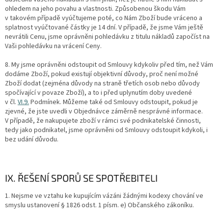
ohledem na jeho povahu a vlastnosti. Způsobenou škodu Vám
v takovém případě vyúčtujeme poté, co Nám Zboží bude vráceno a
splatnost vyúčtované částky je 14 dní. V případě, že jsme Vám ještě
nevrátili Cenu, jsme oprávněni pohledávku z titulu nákladů započíst na
Vaši pohledávku na vrácení Ceny.
8. My jsme oprávněni odstoupit od Smlouvy kdykoliv před tím, než Vám
dodáme Zboží, pokud existují objektivní důvody, proč není možné
Zboží dodat (zejména důvody na straně třetích osob nebo důvody
spočívající v povaze Zboží), a to i před uplynutím doby uvedené
v čl.
VI.9.
Podmínek. Můžeme také od Smlouvy odstoupit, pokud je
zjevné, že jste uvedli v Objednávce záměrně nesprávné informace.
V případě, že nakupujete zboží v rámci své podnikatelské činnosti,
tedy jako podnikatel, jsme oprávněni od Smlouvy odstoupit kdykoli, i
bez udání důvodu.
IX. ŘEŠENÍ SPORŮ SE SPOTŘEBITELI
1. Nejsme ve vztahu ke kupujícím vázáni žádnými kodexy chování ve
smyslu ustanovení § 1826 odst. 1 písm. e) Občanského zákoníku.