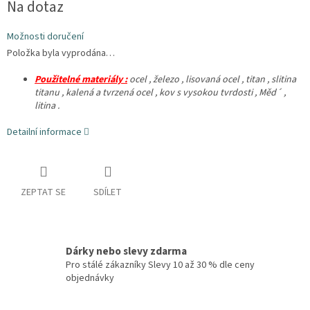
Na dotaz
cena:
Možnosti doručení
Položka byla vyprodána…
Použitelné materiály :
ocel , železo , lisovaná ocel , titan , slitina
titanu , kalená a tvrzená ocel , kov s vysokou tvrdosti , Měd´ ,
litina .
Detailní informace
ZEPTAT SE
SDÍLET
Dárky nebo slevy zdarma
Pro stálé zákazníky Slevy 10 až 30 % dle ceny
objednávky