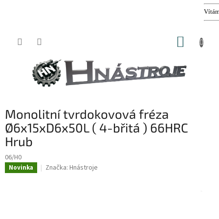
Vítáme Vás
Přejít
NÁKUP
na
obsah
KOŠÍK
Monolitní tvrdokovová fréza
Ø6x15xD6x50L ( 4-břitá ) 66HRC
Hrub
06/H0
Značka:
Hnástroje
Novinka