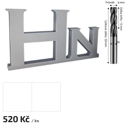
520 Kč
/ ks
Měrná