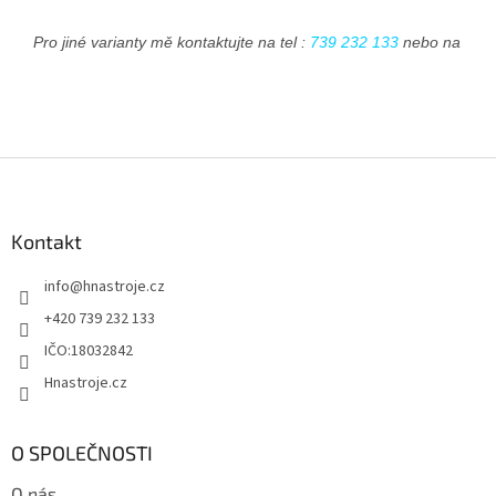
Pro jiné varianty mě kontaktujte na tel : 
739 232 133
 nebo na emai
Z
á
p
a
Kontakt
t
info
@
hnastroje.cz
í
+420 739 232 133
IČO:18032842
Hnastroje.cz
O SPOLEČNOSTI
O nás