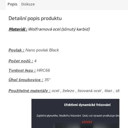
Popis
Diskuze
Detailní popis produktu
Materiál :
Wolframová ocel (slinutý karbid)
Povlak :
 Nano povlak Black
Počet nožů :
 4
Tvrdost řezu :
 HRC66
Úhel šroubovice :
 35°
Použitelné materiály :
 ocel , železo , lisovaná ocel , titan , slitin