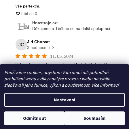
Používáme cookies, abychom Vám umožnili pohodlné
prohlížení webu a díky analýze provozu webu neustále
zlepšovali jeho funkce, výkon a použitelnost.
Více informací
Nastavení
Vytvořil Shoptet
Odmítnout
Souhlasím
Copyright 2026
Hnástroje
. Všechna práva vyhrazena.