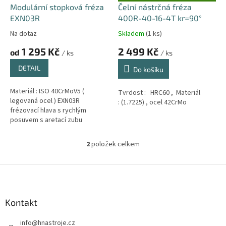
D
d
Modulární stopková fréza
Čelní nástrčná fréza
A
u
EXN03R
400R-40-16-4T kr=90°
R
M
k
A
Na dotaz
Skladem
(1 ks)
t
1 295 Kč
2 499 Kč
ů
od
/ ks
/ ks
DETAIL
Do košíku
Materiál : ISO 40CrMoV5 (
Tvrdost : HRC60 , Materiál
legovaná ocel ) EXN03R
: (1.7225) , ocel 42CrMo
frézovací hlava s rychlým
posuvem s aretací zubu
wolframová ocel seismicky
odolná frézovací hlava pro
2
položek celkem
O
břitové...
v
l
Z
á
á
d
p
a
a
Kontakt
c
t
í
info
@
hnastroje.cz
í
p