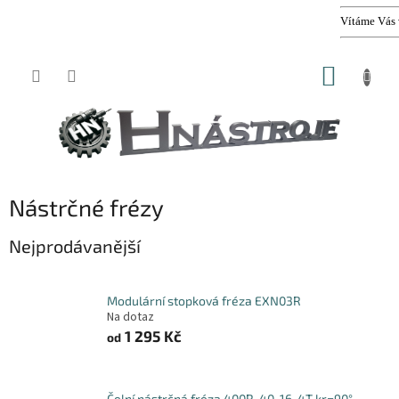
Vítáme Vás v 
Přejít
NÁKUP
na
obsah
KOŠÍK
Nástrčné frézy
Nejprodávanější
Modulární stopková fréza EXN03R
Na dotaz
1 295 Kč
od
Čelní nástrčná fréza 400R-40-16-4T kr=90°