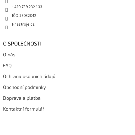
r
+420 739 232 133
v
IČO:18032842
k
y
Hnastroje.cz
v
ý
p
O SPOLEČNOSTI
i
s
O nás
u
FAQ
Ochrana osobních údajů
Obchodní podmínky
Doprava a platba
Kontaktní formulář