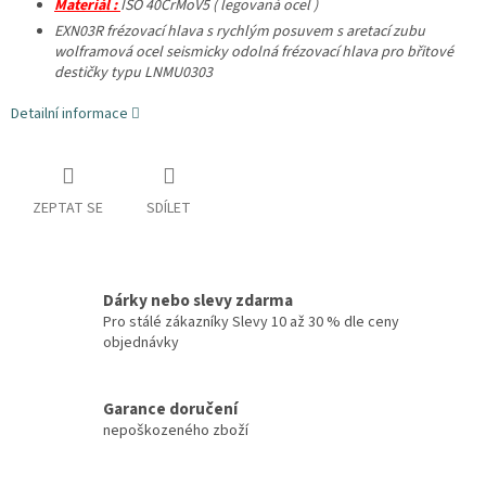
Materiál :
ISO
40CrMoV5 ( legovaná ocel )
EXN03R frézovací hlava s rychlým posuvem s aretací zubu
wolframová ocel seismicky odolná frézovací hlava pro břitové
destičky typu LNMU0303
Detailní informace
ZEPTAT SE
SDÍLET
Dárky nebo slevy zdarma
Pro stálé zákazníky Slevy 10 až 30 % dle ceny
objednávky
Garance doručení
nepoškozeného zboží