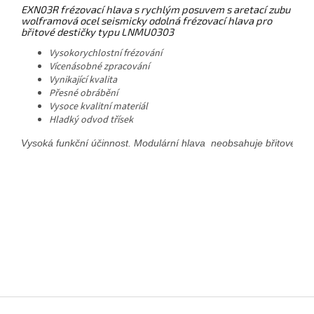
EXN03R frézovací hlava s rychlým posuvem s aretací zubu
wolframová ocel seismicky odolná frézovací hlava pro
břitové destičky typu LNMU0303
Vysokorychlostní frézování
Vícenásobné zpracování
Vynikající kvalita
Přesné obrábění
Vysoce kvalitní materiál
Hladký odvod třísek
Vysoká funkční účinnost. Modulární hlava  neobsahuje břitové des
Z