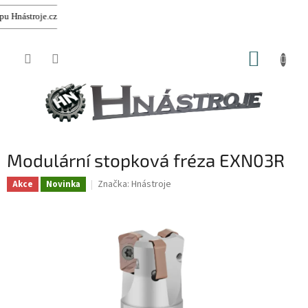
Hnástroje.cz
Přejít
NÁKUP
na
obsah
KOŠÍK
Modulární stopková fréza EXN03R
Značka:
Hnástroje
Akce
Novinka