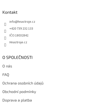
á
p
a
Kontakt
t
info
@
hnastroje.cz
í
+420 739 232 133
IČO:18032842
Hnastroje.cz
O SPOLEČNOSTI
O nás
FAQ
Ochrana osobních údajů
Obchodní podmínky
Doprava a platba