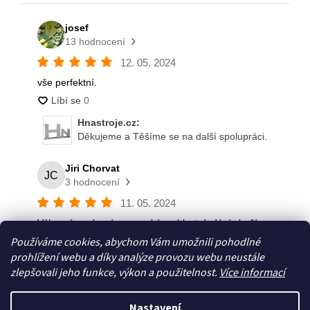
Používáme cookies, abychom Vám umožnili pohodlné
prohlížení webu a díky analýze provozu webu neustále
zlepšovali jeho funkce, výkon a použitelnost.
Více informací
Nastavení