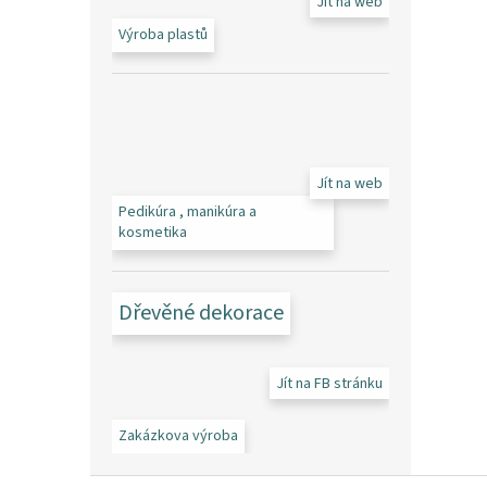
Jít na web
Výroba plastů
Jít na web
Pedikúra , manikúra a
kosmetika
Dřevěné dekorace
Jít na FB stránku
Zakázkova výroba
Z