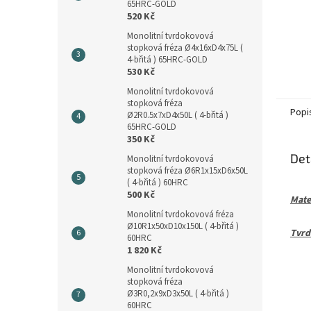
65HRC-GOLD
520 Kč
Monolitní tvrdokovová
stopková fréza Ø4x16xD4x75L (
4-břitá ) 65HRC-GOLD
530 Kč
Monolitní tvrdokovová
stopková fréza
Popi
Ø2R0.5x7xD4x50L ( 4-břitá )
65HRC-GOLD
350 Kč
Det
Monolitní tvrdokovová
stopková fréza Ø6R1x15xD6x50L
( 4-břitá ) 60HRC
500 Kč
Mater
Monolitní tvrdokovová fréza
Ø10R1x50xD10x150L ( 4-břitá )
Tvrd
60HRC
1 820 Kč
Monolitní tvrdokovová
stopková fréza
Ø3R0,2x9xD3x50L ( 4-břitá )
60HRC