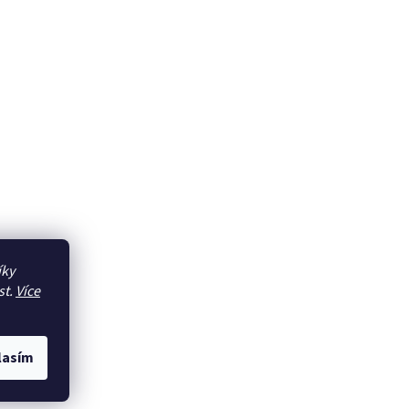
íky
st.
Více
lasím