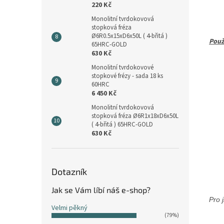
220 Kč
Monolitní tvrdokovová
stopková fréza
Ø6R0.5x15xD6x50L ( 4-břitá )
Použ
65HRC-GOLD
630 Kč
Monolitní tvrdokovové
stopkové frézy - sada 18 ks
60HRC
6 450 Kč
Monolitní tvrdokovová
stopková fréza Ø6R1x18xD6x50L
( 4-břitá ) 65HRC-GOLD
630 Kč
Dotazník
Jak se Vám líbí náš e-shop?
Pro j
Velmi pěkný
(79%)