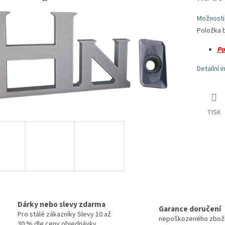
Možnosti
Položka 
Po
Detailní 
TISK
Dárky nebo slevy zdarma
Garance doručení
Pro stálé zákazníky Slevy 10 až
nepoškozeného zbož
30 % dle ceny objednávky