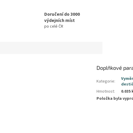
Doručení do 3000
výdejních míst
po celé ČR
Doplňkové par
Vyměn
Kategorie
:
desti
Hmotnost
:
0.035 
Položka byla vyp