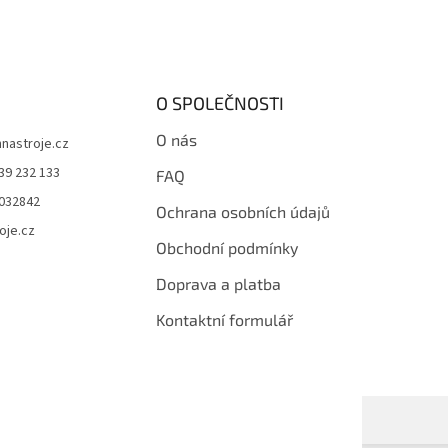
O SPOLEČNOSTI
O nás
hnastroje.cz
39 232 133
FAQ
032842
Ochrana osobních údajů
oje.cz
Obchodní podmínky
Doprava a platba
Kontaktní formulář