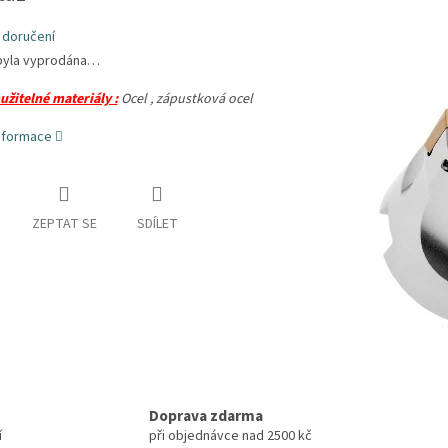
 doručení
byla vyprodána…
užitelné materiály :
Ocel , zápustková ocel
informace
ZEPTAT SE
SDÍLET
Doprava zdarma
í
při objednávce nad 2500 kč