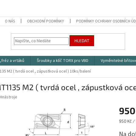
O NÁS
OBCHODNÍ PODMÍNKY
PODMÍNKY OCHRANY OSOBNÍCH Ú
HLEDAT
,fréz a vrtáků
Šroubky a klíč TORX pro VBD
Vyměnitelné břitov
5 M2 ( tvrdá ocel , zápustková ocel ) 10ks/balení
1135 M2 ( tvrdá ocel , zápustková oce
Hnástroje
950
Měrná
950 Kč / 
cena:
Na do