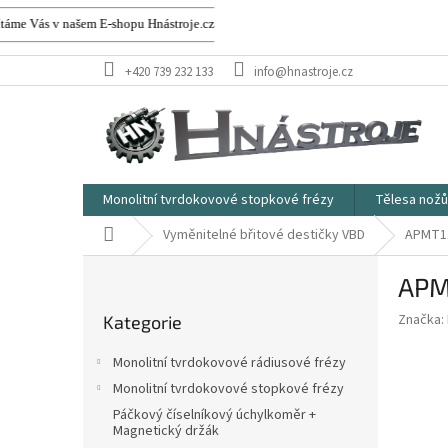
v našem E-shopu Hnástroje.cz
Přejít
+420 739 232 133
info@hnastroje.cz
na
obsah
Monolitní tvrdokovové stopkové frézy
Tělesa nožů
Domů
Vyměnitelné břitové destičky VBD
APMT113
P
APMT
o
Přeskočit
s
Značka:
Kategorie
kategorie
t
r
Monolitní tvrdokovové rádiusové frézy
a
Monolitní tvrdokovové stopkové frézy
n
Páčkový číselníkový úchylkoměr +
n
Magnetický držák
í