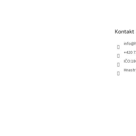
á
p
a
t
Kontakt
í
info
@
+420 7
IČO:18
Hnastr