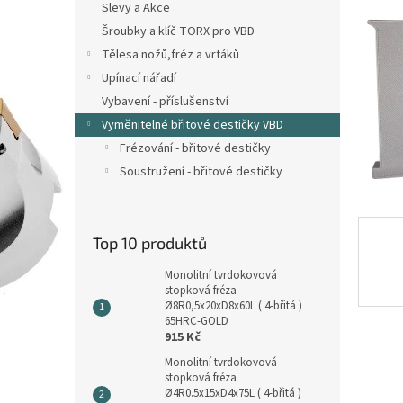
Slevy a Akce
p
Šroubky a klíč TORX pro VBD
a
n
Tělesa nožů,fréz a vrtáků
e
Upínací nářadí
l
Vybavení - příslušenství
Vyměnitelné břitové destičky VBD
Frézování - břitové destičky
Soustružení - břitové destičky
Top 10 produktů
Monolitní tvrdokovová
stopková fréza
Ø8R0,5x20xD8x60L ( 4-břitá )
65HRC-GOLD
915 Kč
Monolitní tvrdokovová
stopková fréza
Ø4R0.5x15xD4x75L ( 4-břitá )