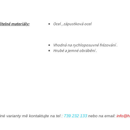
itelné materiály:
Ocel , zápustková ocel
Vhodná na rychloposuvné frézování .
Hrubé a jemné obrábění .
iné varianty mě kontaktujte na tel : 
739 232 133
 nebo na email: 
info@h