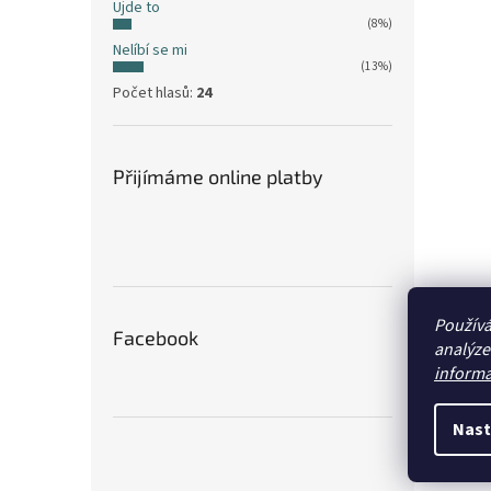
Ujde to
(8%)
Nelíbí se mi
(13%)
Počet hlasů:
24
Přijímáme online platby
Používá
Facebook
analýze
informa
Nast