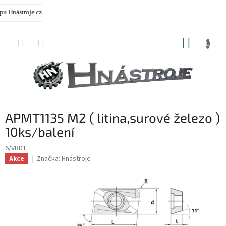
stroje.cz
Přejít
NÁKUP
na
obsah
KOŠÍK
APMT1135 M2 ( litina,surové železo )
10ks/balení
6/VBD1
Značka:
Hnástroje
Akce