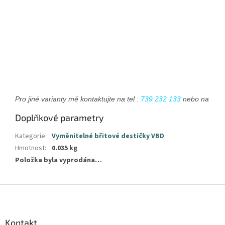
Pro jiné varianty mě kontaktujte na tel : 
739 232 133
 nebo na emai
Doplňkové parametry
Kategorie
:
Vyměnitelné břitové destičky VBD
Hmotnost
:
0.035 kg
Položka byla vyprodána…
Z
á
p
a
Kontakt