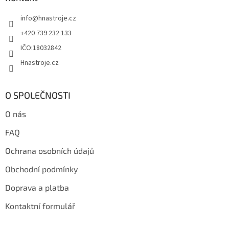
t
info
@
hnastroje.cz
í
+420 739 232 133
IČO:18032842
Hnastroje.cz
O SPOLEČNOSTI
O nás
FAQ
Ochrana osobních údajů
Obchodní podmínky
Doprava a platba
Kontaktní formulář