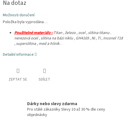
Na dotaz
cena:
Možnosti doručení
Položka byla vyprodána…
Použitelné materiály :
Titan , železo , ocel , slitina titanu .
nerezová ocel , slitina na bázi niklu , GH4169 , Ni , Ti , Inconel 718
, superslitina , med a hliník .
Detailní informace
ZEPTAT SE
SDÍLET
Dárky nebo slevy zdarma
Pro stálé zákazníky Slevy 10 až 30 % dle ceny
objednávky