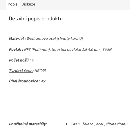
Popis
Diskuze
Detailní popis produktu
Materiál :
Wolframová ocel (slinutý karbid)
Povlak :
NF3
(Platinum), tloušťka povlaku 1,5-4,0 μm ,
TiAIN
Počet nožů :
4
Tvrdost řezu :
HRC65
Úhel šroubovice :
45°
Použitelné materiály:
Titan , železo , ocel , slitina titanu