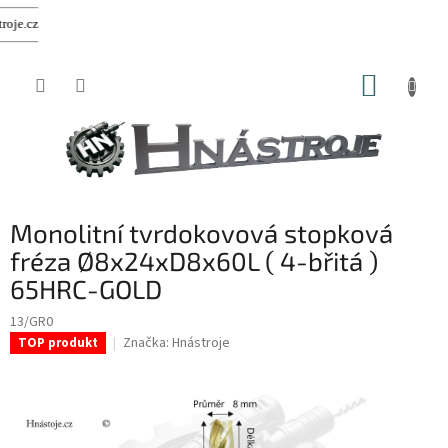
Přejít
NÁKUP
na
obsah
KOŠÍK
Monolitní tvrdokovová stopková
fréza Ø8x24xD8x60L ( 4-břitá )
65HRC-GOLD
13/GR0
Značka:
Hnástroje
TOP produkt