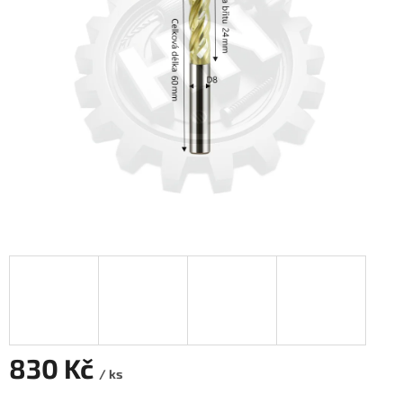
830 Kč
/ ks
Měrná