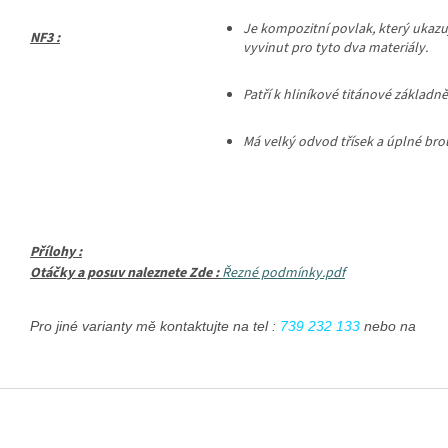
Je
kompozitní povlak, který ukazuj
NF3 :
vyvinut pro tyto dva materiály.
Patří k hliníkové titánové základn
Má velký odvod třísek a úplné brouš
Přílohy :
Otáčky a posuv naleznete Zde :
Řezné podmínky.pdf
Pro jiné varianty mě kontaktujte na tel : 
739 232 133
 nebo na emai
Z
á
p