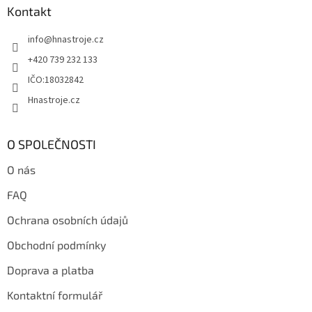
a
Kontakt
t
info
@
hnastroje.cz
í
+420 739 232 133
IČO:18032842
Hnastroje.cz
O SPOLEČNOSTI
O nás
FAQ
Ochrana osobních údajů
Obchodní podmínky
Doprava a platba
Kontaktní formulář