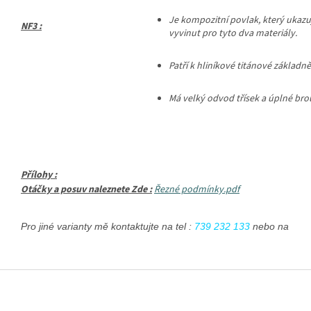
Je
kompozitní povlak, který ukazuj
NF3 :
vyvinut pro tyto dva materiály.
Patří k hliníkové titánové základn
Má velký odvod třísek a úplné brouš
Přílohy :
Otáčky a posuv naleznete Zde :
Řezné podmínky.pdf
Pro jiné varianty mě kontaktujte na tel : 
739 232 133
 nebo na emai
Z
á
p