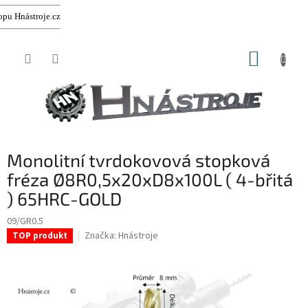
troje.cz
Přejít
NÁKUP
na
obsah
KOŠÍK
Monolitní tvrdokovová stopková
fréza Ø8R0,5x20xD8x100L ( 4-břitá
) 65HRC-GOLD
09/GR0.5
Značka:
Hnástroje
TOP produkt