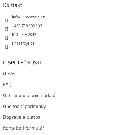
a
Kontakt
t
info
@
hnastroje.cz
í
+420 739 232 133
IČO:18032842
Hnastroje.cz
O SPOLEČNOSTI
O nás
FAQ
Ochrana osobních údajů
Obchodní podmínky
Doprava a platba
Kontaktní formulář