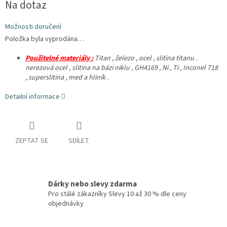
Na dotaz
cena:
Možnosti doručení
Položka byla vyprodána…
Použitelné materiály :
Titan , železo ,
ocel , slitina titanu .
nerezová ocel , slitina na bázi niklu , GH4169 , Ni , Ti , Inconel 718
, superslitina , med a hliník .
Detailní informace
ZEPTAT SE
SDÍLET
Dárky nebo slevy zdarma
Pro stálé zákazníky Slevy 10 až 30 % dle ceny
objednávky