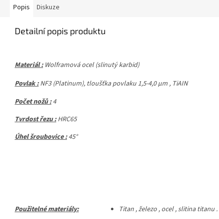
Popis
Diskuze
Detailní popis produktu
Materiál :
Wolframová ocel (slinutý karbid)
Povlak :
NF3
(Platinum), tloušťka povlaku 1,5-4,0 μm ,
TiAIN
Počet nožů :
4
Tvrdost řezu :
HRC65
Úhel šroubovice :
45°
Použitelné materiály:
Titan , železo , ocel , slitina titanu