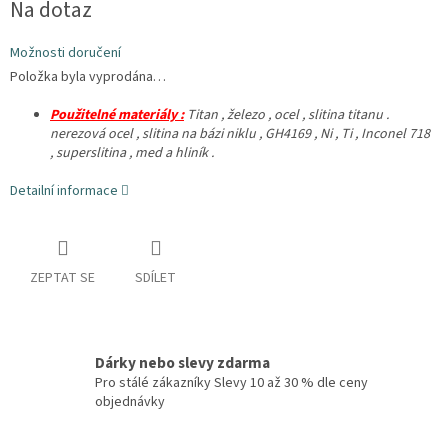
Na dotaz
cena:
Možnosti doručení
Položka byla vyprodána…
Použitelné materiály :
Titan , železo , ocel , slitina titanu .
nerezová ocel , slitina na bázi niklu , GH4169 , Ni , Ti , Inconel 718
, superslitina , med a hliník .
Detailní informace
ZEPTAT SE
SDÍLET
Dárky nebo slevy zdarma
Pro stálé zákazníky Slevy 10 až 30 % dle ceny
objednávky