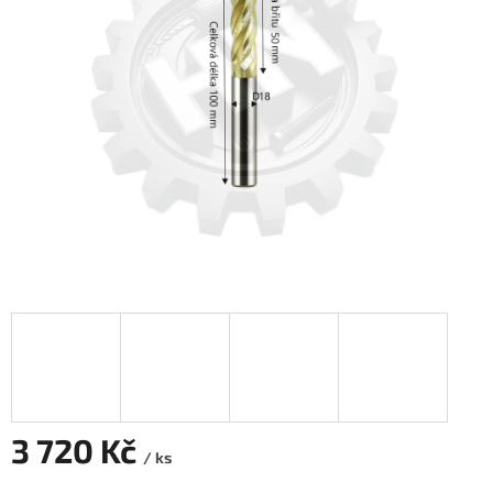
3 720 Kč
/ ks
Měrná