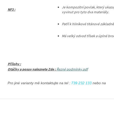
Je
kompozitní povlak, který ukazuj
NF3 :
vyvinut pro tyto dva materiály.
Patří k hliníkové titánové základn
Má velký odvod třísek a úplné brouš
Přílohy :
Otáčky a posuv naleznete Zde :
Řezné podmínky.pdf
Pro jiné varianty mě kontaktujte na tel : 
739 232 133
 nebo na emai
Z
á
p