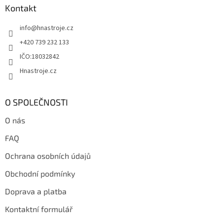
a
Kontakt
t
info
@
hnastroje.cz
í
+420 739 232 133
IČO:18032842
Hnastroje.cz
O SPOLEČNOSTI
O nás
FAQ
Ochrana osobních údajů
Obchodní podmínky
Doprava a platba
Kontaktní formulář