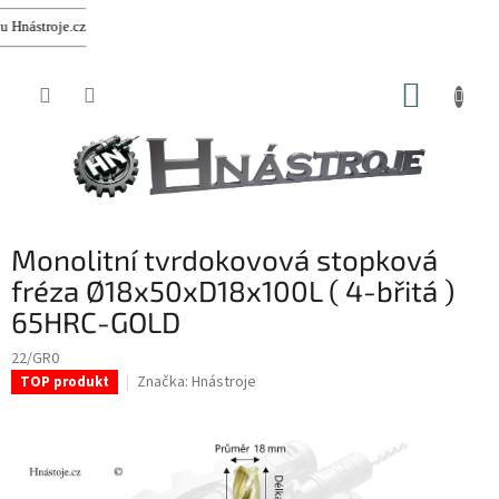
oje.cz
Přejít
NÁKUP
na
obsah
KOŠÍK
Monolitní tvrdokovová stopková
fréza Ø18x50xD18x100L ( 4-břitá )
65HRC-GOLD
22/GR0
Značka:
Hnástroje
TOP produkt