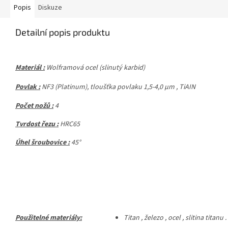
Popis
Diskuze
Detailní popis produktu
Materiál :
Wolframová ocel (slinutý karbid)
Povlak :
NF3
(Platinum), tloušťka povlaku 1,5-4,0 μm ,
TiAIN
Počet nožů :
4
Tvrdost řezu :
HRC65
Úhel šroubovice :
45°
Použitelné materiály:
Titan , železo , ocel , slitina titanu