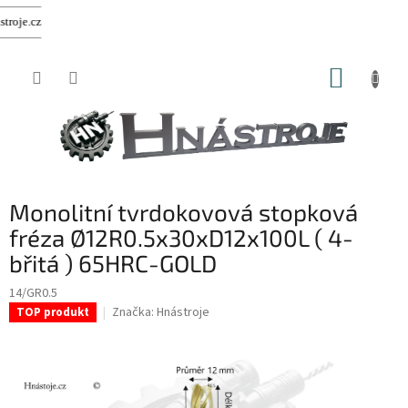
z
Přejít
NÁKUP
na
obsah
KOŠÍK
Monolitní tvrdokovová stopková
fréza Ø12R0.5x30xD12x100L ( 4-
břitá ) 65HRC-GOLD
14/GR0.5
Značka:
Hnástroje
TOP produkt