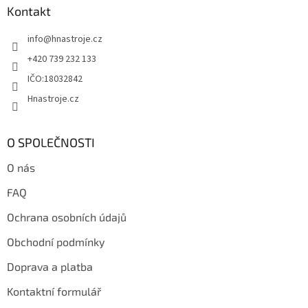
a
Kontakt
t
info
@
hnastroje.cz
í
+420 739 232 133
IČO:18032842
Hnastroje.cz
O SPOLEČNOSTI
O nás
FAQ
Ochrana osobních údajů
Obchodní podmínky
Doprava a platba
Kontaktní formulář