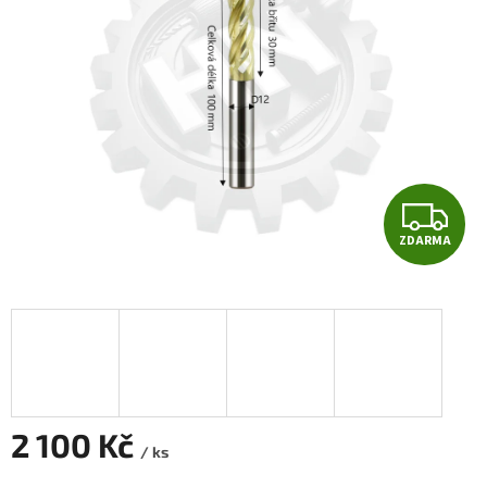
Z
ZDARMA
D
A
R
M
A
2 100 Kč
/ ks
Měrná