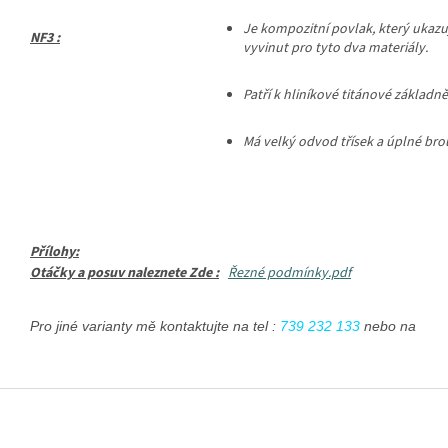
Je
kompozitní povlak, který ukazuj
NF3 :
vyvinut pro tyto dva materiály.
Patří k hliníkové titánové základn
Má velký odvod třísek a úplné brouš
Přílohy:
Otáčky a posuv naleznete Zde :
Řezné podmínky.pdf
Pro jiné varianty mě kontaktujte na tel : 
739 232 133
 nebo na emai
Z
á
p