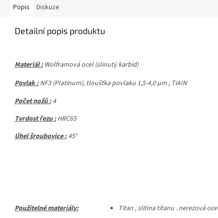
Popis
Diskuze
Detailní popis produktu
Materiál :
Wolframová ocel (slinutý karbid)
Povlak :
NF3
(Platinum), tloušťka povlaku 1,5-4,0 μm ,
TiAIN
Počet nožů :
4
Tvrdost řezu :
HRC65
Úhel šroubovice :
45°
Použitelné materiály:
Titan , slitina titanu . nerezová ocel