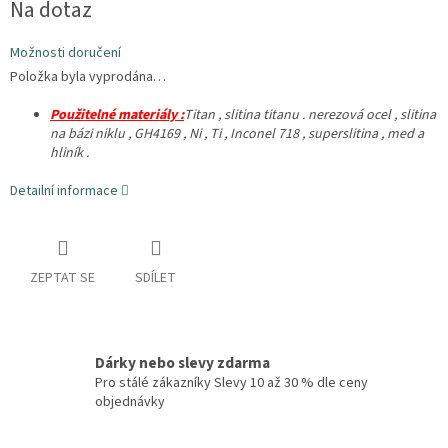
Na dotaz
cena:
Možnosti doručení
Položka byla vyprodána…
Použitelné materiály :
Titan , slitina titanu . nerezová ocel , slitina
na bázi niklu , GH4169 , Ni , Ti , Inconel 718 , superslitina , med a
hliník .
Detailní informace
ZEPTAT SE
SDÍLET
Dárky nebo slevy zdarma
Pro stálé zákazníky Slevy 10 až 30 % dle ceny
objednávky