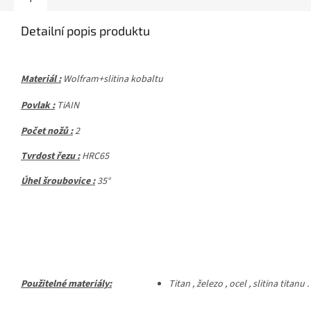
Detailní popis produktu
Materiál :
Wolfram+slitina kobaltu
Povlak :
TiAIN
Počet nožů :
2
Tvrdost řezu :
HRC65
Úhel šroubovice :
35°
Použitelné materiály:
Titan , železo , ocel , slitina titanu 