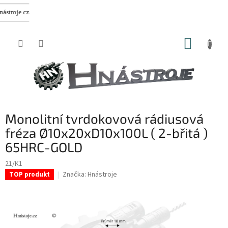
.cz
Přejít
NÁKUP
na
obsah
KOŠÍK
Monolitní tvrdokovová rádiusová
fréza Ø10x20xD10x100L ( 2-břitá )
65HRC-GOLD
21/K1
Značka:
Hnástroje
TOP produkt