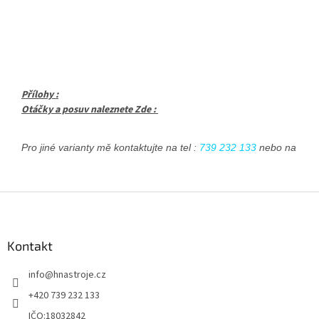
Přílohy :
Otáčky a posuv naleznete Zde :
Pro jiné varianty mě kontaktujte na tel : 
739 232 133
 nebo na emai
Z
á
p
a
Kontakt
t
info
@
hnastroje.cz
í
+420 739 232 133
IČO:18032842