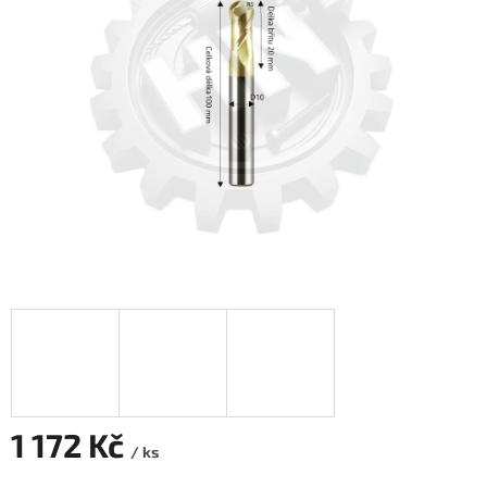
1 172 Kč
/ ks
Měrná