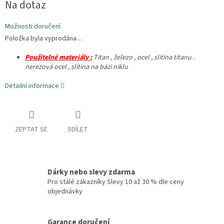
Na dotaz
cena:
Možnosti doručení
Položka byla vyprodána…
Použitelné materiály :
Titan , železo , ocel , slitina titanu .
nerezová ocel , slitina na bázi niklu
Detailní informace
ZEPTAT SE
SDÍLET
Dárky nebo slevy zdarma
Pro stálé zákazníky Slevy 10 až 30 % dle ceny
objednávky
Garance doručení